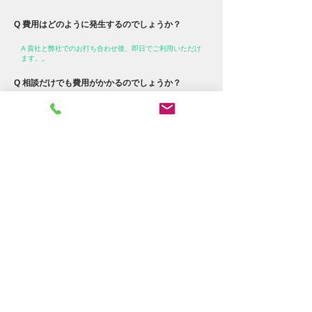
Q 費用はどのように発生するのでしょうか？
A 貴社と弊社でのお打ち合わせ後、即日でご利用いただけ
ます。。
Q 相談だけでも費用がかかるのでしょうか？
A 弊社は成功報酬型の報酬体系をとっておりますので、ご
相談は何回でも無料でございます。 お気軽にご相談くだ
さい。
Q 利用開始までにはどれぐらい期間がかかります
か？
A 弊社からご紹介した求職者が貴社からの内定を受諾し、
入社するまで、費用は「完全無料」です。 求職者が貴社
へ入社した後、ご契約内容に準じた成果報酬をご請求させ
て頂きます。
Q 人事担当者に代っての採用活動は可能ですか？
A 貴社の採用課題や予算などをもとに、内容・目的・目
標・ゴールなどを確認した上で進めていきます。是非、お
手伝いをさせてください。