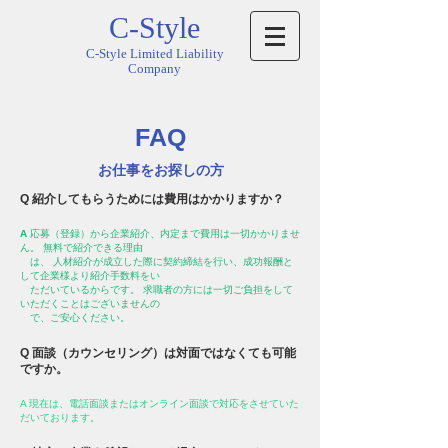
C-Style
C-Style Limited Liability
Company
FAQ
お仕事をお探しの方
Q 紹介してもらうためには費用はかかりますか？
A
応募（登録）から企業紹介、内定まで費用は一切かかりませ
ん。 無料で紹介できる理由
は、 人材紹介が成立した際に契約締結を行い、成功報酬と
して企業様より紹介手数料をい
ただいているからです。 求職者の方には一切ご負担をして
いただくことはございませんの
で、ご安心ください。
Q 面談（カウンセリング）は対面ではなくても可能
ですか。
A 現在は、電話面談またはオンライン面談で対応をさせていた
だいております。