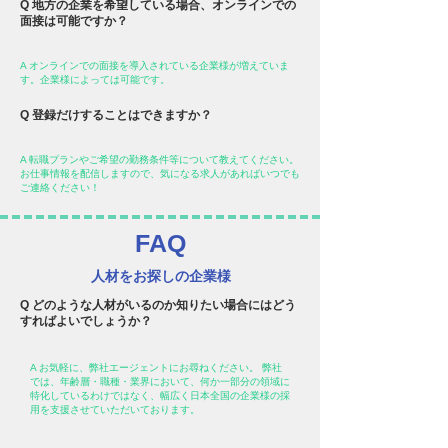
Q 地方の企業を希望している場合、オンラインでの
面接は可能ですか？
A オンラインでの面接を導入されている企業様が増えていま
す。企業様によっては可能です。
Q 登録だけすることはできますか？
A 転職プランやご希望の勤務条件等について教えてください。
お仕事情報を配信しますので、気になる求人があればいつでも
ご連絡ください！
FAQ
人材をお探しの企業様
Q どのような人材がいるのか知りたい場合にはどう
すればよいでしょうか？
A お気軽に、弊社エージェントにお尋ねください。 弊社
では、年齢層・職種・業界において、何か一部分の領域に
特化しているわけではなく、幅広く日本全国の企業様の採
用を支援させていただいております。