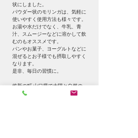
状にしました。
パウダー状のモリンガは、気軽に
使いやすく使用方法も様々です。
お湯や水だけでなく、牛乳、青
汁、スムージーなどに溶かして飲
むのもオススメです。
パンやお菓子、ヨーグルトなどに
混ぜるとお子様でも摂取しやすく
なります。
是非、毎日の習慣に。
維新の町 山口県で太陽と自然の
恵みをたっぷり浴びて育ったモリ
ンガの元気をそのまま詰め込んだ
おいしいお茶になりました。
スーパーモデルも愛用するほど、
バランスよく豊富に含んだ栄養素
で、美容と健康をサポートしま
す。