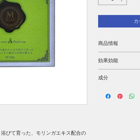
カ
商品情報
モリンガエキス配合
効果効能
※ 効果・効能につい
成分
※ 合わない場合は
い。
馬油石鹸素地、水、
ガ葉エキス、グリセ
と浴びて育った、モリンガエキス配合の